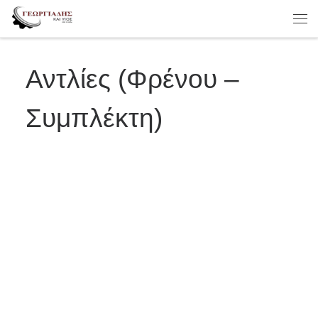
Skip to content
Με
Αντλίες (Φρένου –
Συμπλέκτη)